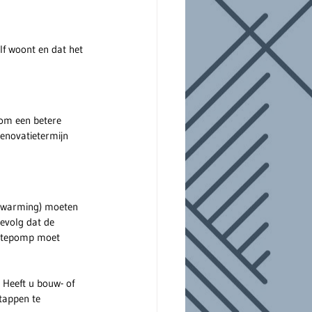
f woont en dat het 
 om een betere 
enovatietermijn 
erwarming) moeten 
evolg dat de 
rmtepomp moet 
Heeft u bouw- of 
tappen te 