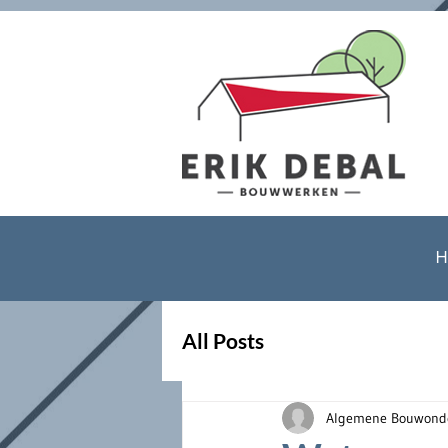
H
All Posts
Algemene Bouwonde