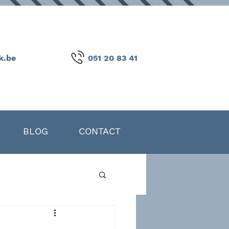
k.be
051 20 83 41
BLOG
CONTACT