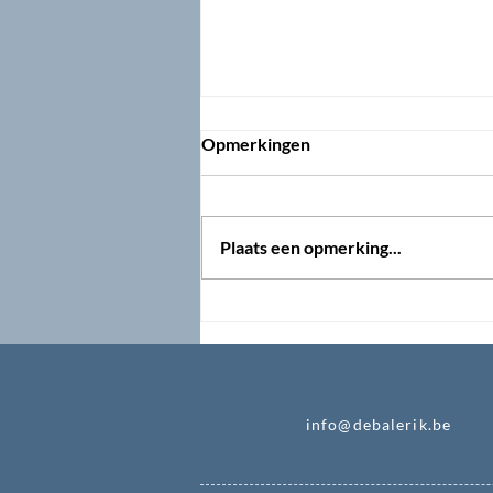
Opmerkingen
Plaats een opmerking...
Tips voor de uitbouw van een
woning
info@debalerik.be