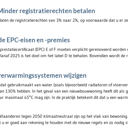
inder registratierechten betalen
alen de registratierechten van 3% naar 2%, op voorwaarde dat u er zel
de EPC-eisen en -premies
restatiecertificaat (EPC) E of F moeten verplicht gerenoveerd worden
 Vanaf 2025 is het doel om het label D te behalen. Bovendien wordt de r
verwarmingssystemen wijzigen
at gebruikmaakt van water (zoals bijvoorbeeld radiatoren of vloerv
n 130% hebben. In het geval van een nieuwbouwwoning heeft dit als g
r maximaal 45°C mag zijn. In de praktijk betekent dit dat u een wa
Vlaanderen tegen 2050 klimaatneutraal zijn op het vlak van bewoning. 
u er goed aan rekening te houden met de nieuwe regels en zo nodig s