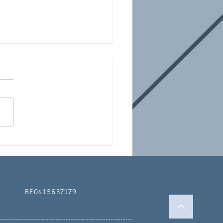
eer hebt u een
vergunning
evingsvergunning)
g?
BE0415637179