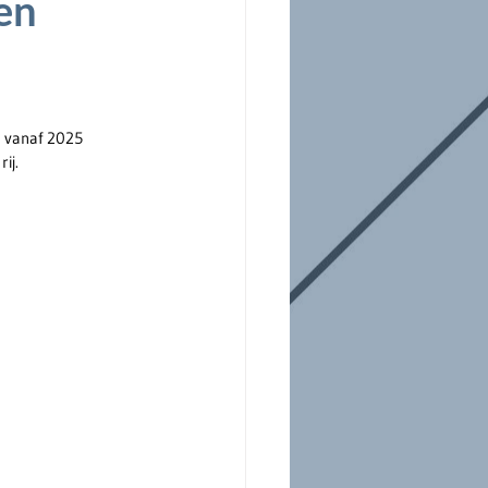
en
 vanaf 2025 
ij.